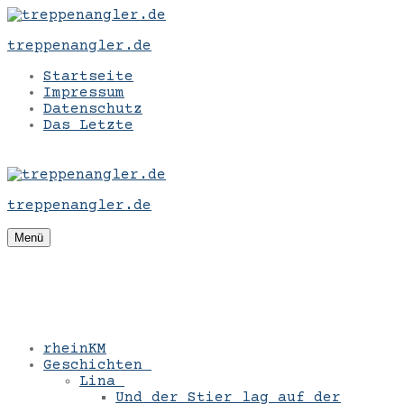
Zum
Menü
Schließen
Inhalt
treppenangler.de
springen
Startseite
Impressum
Datenschutz
Das Letzte
treppenangler.de
Menü
rheinKM
Geschichten
Lina
Und der Stier lag auf der