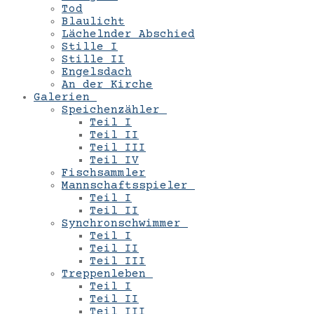
Tod
Blaulicht
Lächelnder Abschied
Stille I
Stille II
Engelsdach
An der Kirche
Galerien
Speichenzähler
Teil I
Teil II
Teil III
Teil IV
Fischsammler
Mannschaftsspieler
Teil I
Teil II
Synchronschwimmer
Teil I
Teil II
Teil III
Treppenleben
Teil I
Teil II
Teil III