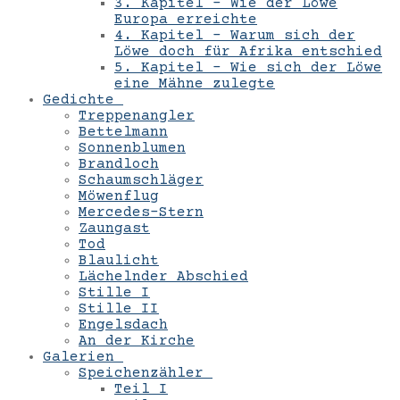
3. Kapitel – Wie der Löwe
Europa erreichte
4. Kapitel – Warum sich der
Löwe doch für Afrika entschied
5. Kapitel – Wie sich der Löwe
eine Mähne zulegte
Gedichte
Treppenangler
Bettelmann
Sonnenblumen
Brandloch
Schaumschläger
Möwenflug
Mercedes-Stern
Zaungast
Tod
Blaulicht
Lächelnder Abschied
Stille I
Stille II
Engelsdach
An der Kirche
Galerien
Speichenzähler
Teil I