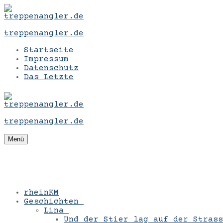
Zum
Menü
Schließen
Inhalt
springen
treppenangler.de
Startseite
Impressum
Datenschutz
Das Letzte
treppenangler.de
Menü
rheinKM
Geschichten
Lina
Und der Stier lag auf der Strass