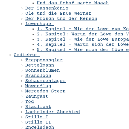
Und das Schaf sagte Määah
Der Tassenkönig
Ole und die Ente Werner
Der Frosch und der Mensch
Löwentage
1. Kapitel – Wie der Löwe zum Kö
2. Kapitel: Warum der Löwe den V
3. Kapitel – Wie der Löwe Europa
4. Kapitel – Warum sich der Löwe
5. Kapitel – Wie sich der Löwe 
Gedichte
Treppenangler
Bettelmann
Sonnenblumen
Brandloch
Schaumschläger
Möwenflug
Mercedes-Stern
Zaungast
Tod
Blaulicht
Lächelnder Abschied
Stille I
Stille II
Engelsdach