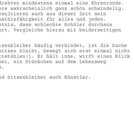
drehten mindestens einmal eine Ehrenrunde.
ere wahrscheinlich ganz schön schwindelig.
esultieren auch aus dieser Zeit sein
pathiefähigkeit für alles und jeden.
ntnis, dass schlechte Schüler durchaus
hrt. Vergleiche hierzu mit beiderseitigen
tzenbleiber häufig verbindet, ist die Suche
sitzen bleibt, bewegt sich erst einmal nicht
rostühlen!). Er hält inne, wirft einen Blick
bei, ein Stückchen auf dem Lebensweg
n.
nd Sitzenbleiber auch Künstler.