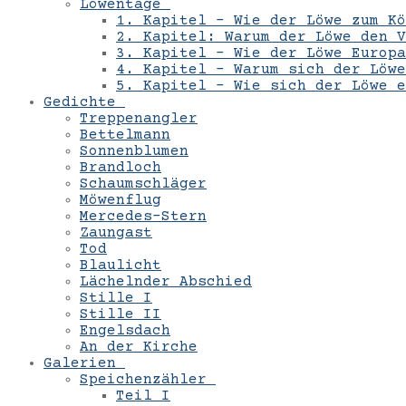
Löwentage
1. Kapitel – Wie der Löwe zum Kö
2. Kapitel: Warum der Löwe den V
3. Kapitel – Wie der Löwe Europa
4. Kapitel – Warum sich der Löwe
5. Kapitel – Wie sich der Löwe 
Gedichte
Treppenangler
Bettelmann
Sonnenblumen
Brandloch
Schaumschläger
Möwenflug
Mercedes-Stern
Zaungast
Tod
Blaulicht
Lächelnder Abschied
Stille I
Stille II
Engelsdach
An der Kirche
Galerien
Speichenzähler
Teil I