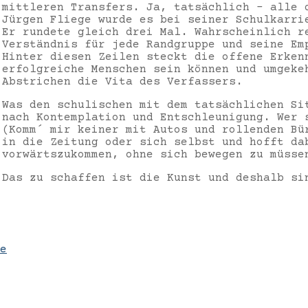
mittleren Transfers. Ja, tatsächlich – alle 
Jürgen Fliege wurde es bei seiner Schulkarri
Er rundete gleich drei Mal. Wahrscheinlich r
Verständnis für jede Randgruppe und seine Em
Hinter diesen Zeilen steckt die offene Erken
erfolgreiche Menschen sein können und umgeke
Abstrichen die Vita des Verfassers.
Was den schulischen mit dem tatsächlichen Si
nach Kontemplation und Entschleunigung. Wer 
(Komm´ mir keiner mit Autos und rollenden Bü
in die Zeitung oder sich selbst und hofft da
vorwärtszukommen, ohne sich bewegen zu müsse
Das zu schaffen ist die Kunst und deshalb si
e