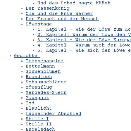
Und das Schaf sagte Määah
Der Tassenkönig
Ole und die Ente Werner
Der Frosch und der Mensch
Löwentage
1. Kapitel – Wie der Löwe zum Kö
2. Kapitel: Warum der Löwe den V
3. Kapitel – Wie der Löwe Europa
4. Kapitel – Warum sich der Löwe
5. Kapitel – Wie sich der Löwe 
Gedichte
Treppenangler
Bettelmann
Sonnenblumen
Brandloch
Schaumschläger
Möwenflug
Mercedes-Stern
Zaungast
Tod
Blaulicht
Lächelnder Abschied
Stille I
Stille II
Engelsdach