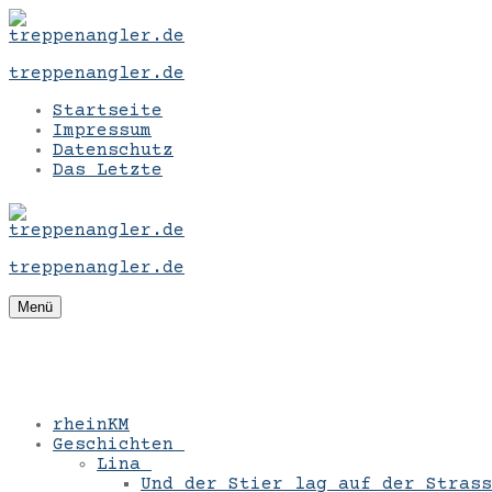
Zum
Menü
Schließen
Inhalt
springen
treppenangler.de
Startseite
Impressum
Datenschutz
Das Letzte
treppenangler.de
Menü
rheinKM
Geschichten
Lina
Und der Stier lag auf der Strass