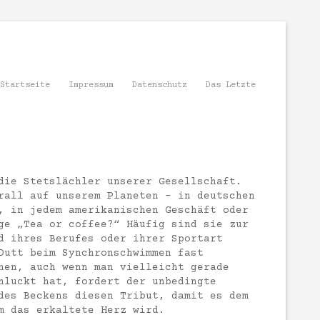
Startseite
Impressum
Datenschutz
Das Letzte
ie Stetslächler unserer Gesellschaft.
rall auf unserem Planeten – in deutschen
, in jedem amerikanischen Geschäft oder
ge „Tea or coffee?“ Häufig sind sie zur
d ihres Berufes oder ihrer Sportart
Dutt beim Synchronschwimmen fast
hen, auch wenn man vielleicht gerade
hluckt hat, fordert der unbedingte
des Beckens diesen Tribut, damit es dem
m das erkaltete Herz wird.