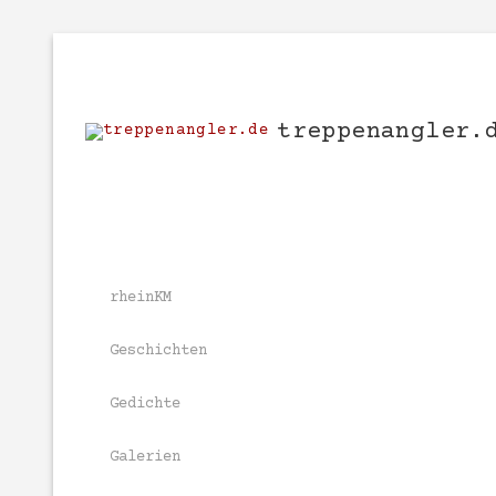
Zum
Inhalt
springen
treppenangler.
rheinKM
Geschichten
Gedichte
Galerien