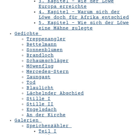
3. Kapitel – Wie der Löwe
Europa erreichte
4. Kapitel – Warum sich der
Löwe doch für Afrika entschied
5. Kapitel – Wie sich der Löwe
eine Mähne zulegte
Gedichte
Treppenangler
Bettelmann
Sonnenblumen
Brandloch
Schaumschläger
Möwenflug
Mercedes-Stern
Zaungast
Tod
Blaulicht
Lächelnder Abschied
Stille I
Stille II
Engelsdach
An der Kirche
Galerien
Speichenzähler
Teil I