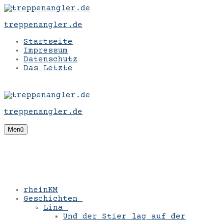
Zum
Menü
Schließen
Inhalt
treppenangler.de
springen
Startseite
Impressum
Datenschutz
Das Letzte
treppenangler.de
Menü
rheinKM
Geschichten
Lina
Und der Stier lag auf der