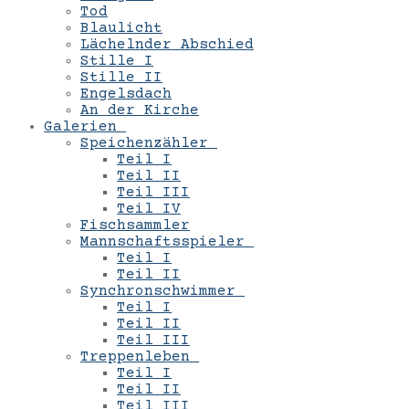
Tod
Blaulicht
Lächelnder Abschied
Stille I
Stille II
Engelsdach
An der Kirche
Galerien
Speichenzähler
Teil I
Teil II
Teil III
Teil IV
Fischsammler
Mannschaftsspieler
Teil I
Teil II
Synchronschwimmer
Teil I
Teil II
Teil III
Treppenleben
Teil I
Teil II
Teil III