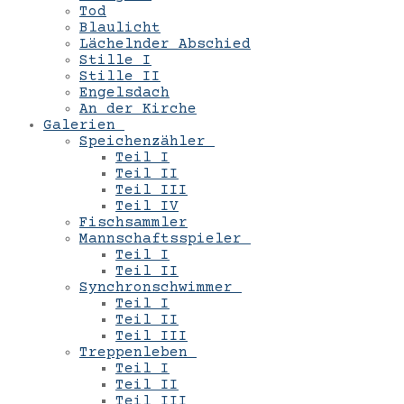
Tod
Blaulicht
Lächelnder Abschied
Stille I
Stille II
Engelsdach
An der Kirche
Galerien
Speichenzähler
Teil I
Teil II
Teil III
Teil IV
Fischsammler
Mannschaftsspieler
Teil I
Teil II
Synchronschwimmer
Teil I
Teil II
Teil III
Treppenleben
Teil I
Teil II
Teil III