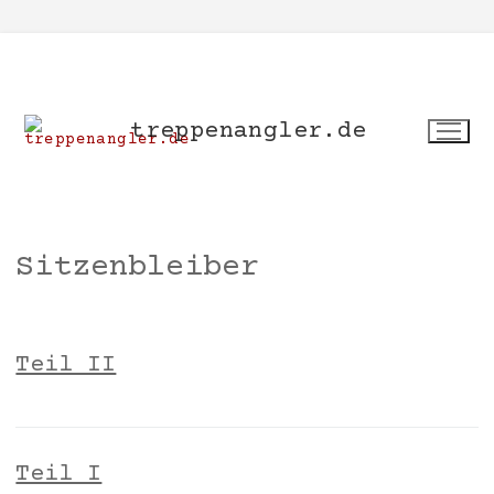
Zum
Inhalt
springen
treppenangler.de
Sitzenbleiber
Teil II
Teil I